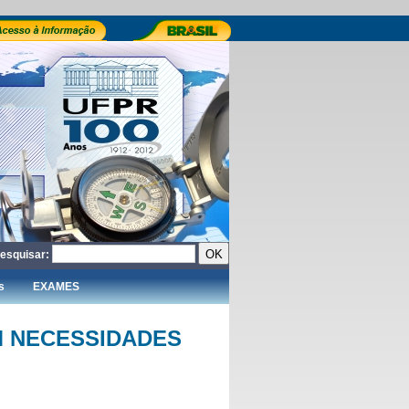
esquisar:
s
EXAMES
M NECESSIDADES