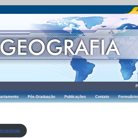
P
artamento
Pós-Graduação
Publicações
Contato
Formulário
imatologia