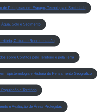
io de Pesquisas em Espaço, Tecnologia e Sociedade
e Água, Solo e Sedimento
erritório, Cultura e Representação
os sobre Conflitos pelo Território e pela Terra
em Epistemologia e História do Pensamento Geográfico
População e Território
ento e Avaliação de Áreas Protegidas