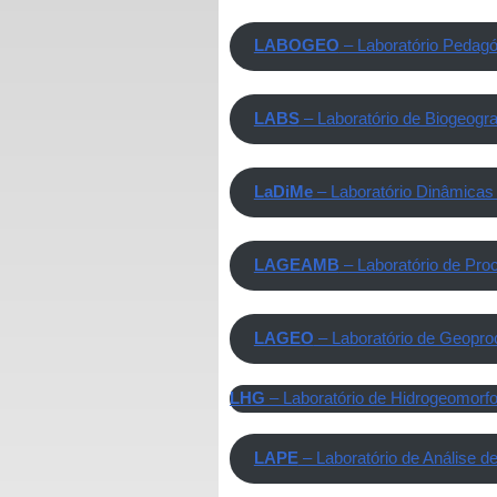
LABOGEO
– Laboratório Pedagó
LABS
– Laboratório de Biogeogra
LaDiMe
– Laboratório Dinâmicas 
LAGEAMB
– Laboratório de Pr
LAGEO
– Laboratório de Geopr
LHG
– Laboratório de Hidrogeomorfo
LAPE
– Laboratório de Análise d