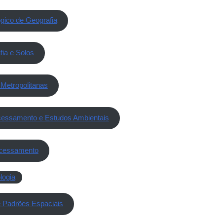
gico de Geografia
fia e Solos
Metropolitanas
ocessamento e Estudos Ambientais
ocessamento
logia
e Padrões Espaciais