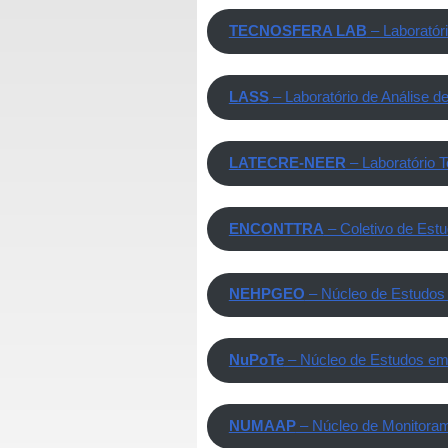
TECNOSFERA LAB
– Laboratór
LASS
– Laboratório de Análise d
LATECRE-NEER
– Laboratório T
ENCONTTRA
– Coletivo de Estud
NEHPGEO
– Núcleo de Estudos 
NuPoTe
– Núcleo de Estudos em 
NUMAAP
– Núcleo de Monitoram