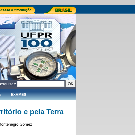
esquisar:
s
EXAMES
tório e pela Terra
n Montenegro Gómez