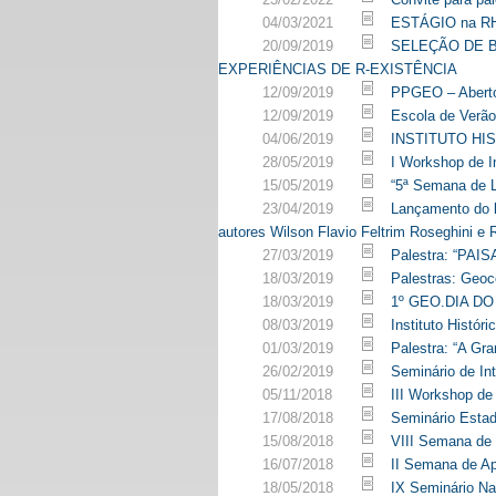
04/03/2021
ESTÁGIO na R
20/09/2019
SELEÇÃO DE 
EXPERIÊNCIAS DE R-EXISTÊNCIA
12/09/2019
PPGEO – Aberto
12/09/2019
Escola de Verã
04/06/2019
INSTITUTO H
28/05/2019
I Workshop de I
15/05/2019
“5ª Semana de L
23/04/2019
Lançamento do li
autores Wilson Flavio Feltrim Roseghini e 
27/03/2019
Palestra: “P
18/03/2019
Palestras: Geoc
18/03/2019
1º GEO.DIA DO
08/03/2019
Instituto Histó
01/03/2019
Palestra: “A Gr
26/02/2019
Seminário de In
05/11/2018
III Workshop de
17/08/2018
Seminário Estad
15/08/2018
VIII Semana de 
16/07/2018
II Semana de Ap
18/05/2018
IX Seminário Na