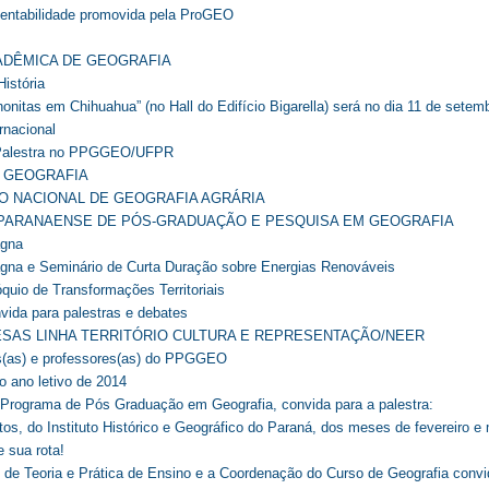
entabilidade promovida pela ProGEO
ADÊMICA DE GEOGRAFIA
istória
nitas em Chihuahua” (no Hall do Edifício Bigarella) será no dia 11 de setem
rnacional
 Palestra no PPGGEO/UFPR
E GEOGRAFIA
O NACIONAL DE GEOGRAFIA AGRÁRIA
O PARANAENSE DE PÓS-GRADUAÇÃO E PESQUISA EM GEOGRAFIA
agna
gna e Seminário de Curta Duração sobre Energias Renováveis
quio de Transformações Territoriais
da para palestras e debates
ESAS LINHA TERRITÓRIO CULTURA E REPRESENTAÇÃO/NEER
s(as) e professores(as) do PPGGEO
o ano letivo de 2014
ograma de Pós Graduação em Geografia, convida para a palestra:
os, do Instituto Histórico e Geográfico do Paraná, dos meses de fevereiro e
 sua rota!
de Teoria e Prática de Ensino e a Coordenação do Curso de Geografia convi