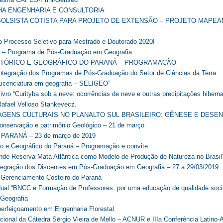
HA ENGENHARIA E CONSULTORIA
BOLSISTA COTISTA PARA PROJETO DE EXTENSÃO – PROJETO MAPE
 Processo Seletivo para Mestrado e Doutorado 2020!
o – Programa de Pós-Graduação em Geografia
ISTÓRICO E GEOGRÁFICO DO PARANÁ – PROGRAMAÇÃO
ntegração dos Programas de Pós-Graduação do Setor de Ciências da Terra
icenciatura em geografia – SELIGEO”
vro “Curityba sob a neve: ocorrências de neve e outras precipitações hiberna
Rafael Velloso Stankevecz.
AISAGENS CULTURAIS NO PLANALTO SUL BRASILEIRO: GÊNESE E DESE
onservação e patrimônio Geológico – 21 de março
 PARANÁ – 23 de março de 2019
rico e Geográfico do Paraná – Programação e convite
ande Reserva Mata Atlântica como Modelo de Produção de Natureza no Brasil
tegração dos Discentes em Pós-Graduação em Geografia – 27 a 29/03/2019
 Gerenciamento Costeiro do Paraná
ual “BNCC e Formação de Professores: por uma educação de qualidade socia
Geografia
erfeiçoamento em Engenharia Florestal
cional da Cátedra Sérgio Vieira de Mello – ACNUR e IIIa Conferência Latino-