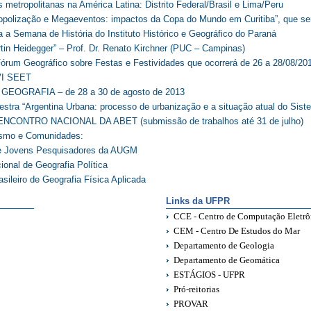
 metropolitanas na América Latina: Distrito Federal/Brasil e Lima/Peru
opolização e Megaeventos: impactos da Copa do Mundo em Curitiba”, que ser
a a Semana de História do Instituto Histórico e Geográfico do Paraná
in Heidegger” – Prof. Dr. Renato Kirchner (PUC – Campinas)
Fórum Geográfico sobre Festas e Festividades que ocorrerá de 26 a 28/08/20
 VI SEET
GEOGRAFIA – de 28 a 30 de agosto de 2013
lestra “Argentina Urbana: processo de urbanização e a situação atual do Sis
I ENCONTRO NACIONAL DA ABET (submissão de trabalhos até 31 de julho)
ismo e Comunidades:
e Jovens Pesquisadores da AUGM
ional de Geografia Política
sileiro de Geografia Física Aplicada
Links da UFPR
CCE - Centro de Computação Eletrô
CEM - Centro De Estudos do Mar
Departamento de Geologia
Departamento de Geomática
ESTÁGIOS - UFPR
Pró-reitorias
PROVAR