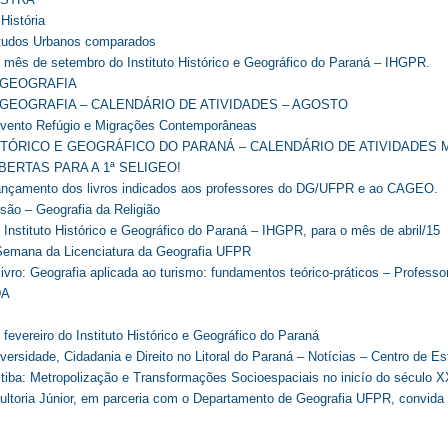
História
tudos Urbanos comparados
mês de setembro do Instituto Histórico e Geográfico do Paraná – IHGPR.
 GEOGRAFIA
GEOGRAFIA – CALENDÁRIO DE ATIVIDADES – AGOSTO
evento Refúgio e Migrações Contemporâneas
STÓRICO E GEOGRÁFICO DO PARANÁ – CALENDÁRIO DE ATIVIDADES M
BERTAS PARA A 1ª SELIGEO!
lançamento dos livros indicados aos professores do DG/UFPR e ao CAGEO.
são – Geografia da Religião
Instituto Histórico e Geográfico do Paraná – IHGPR, para o mês de abril/15
emana da Licenciatura da Geografia UFPR
vro: Geografia aplicada ao turismo: fundamentos teórico-práticos – Professo
DA
evereiro do Instituto Histórico e Geográfico do Paraná
versidade, Cidadania e Direito no Litoral do Paraná – Notícias – Centro de 
itiba: Metropolização e Transformações Socioespaciais no inicío do século X
toria Júnior, em parceria com o Departamento de Geografia UFPR, convida