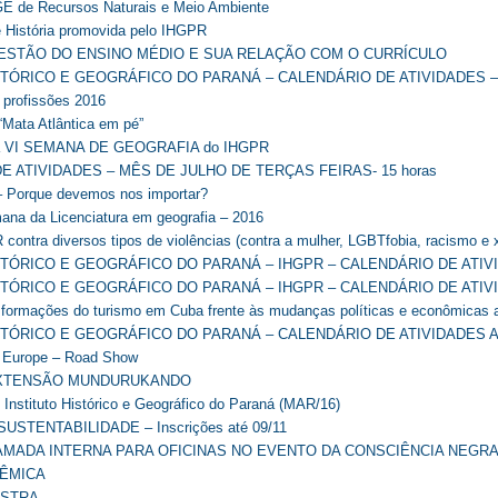
GE de Recursos Naturais e Meio Ambiente
 História promovida pelo IHGPR
ESTÃO DO ENSINO MÉDIO E SUA RELAÇÃO COM O CURRÍCULO
STÓRICO E GEOGRÁFICO DO PARANÁ – CALENDÁRIO DE ATIVIDADES 
 profissões 2016
 “Mata Atlântica em pé”
da VI SEMANA DE GEOGRAFIA do IHGPR
E ATIVIDADES – MÊS DE JULHO DE TERÇAS FEIRAS- 15 horas
– Porque devemos nos importar?
mana da Licenciatura em geografia – 2016
contra diversos tipos de violências (contra a mulher, LGBTfobia, racismo e 
STÓRICO E GEOGRÁFICO DO PARANÁ – IHGPR – CALENDÁRIO DE ATIV
STÓRICO E GEOGRÁFICO DO PARANÁ – IHGPR – CALENDÁRIO DE ATIVI
sformações do turismo em Cuba frente às mudanças políticas e econômicas 
STÓRICO E GEOGRÁFICO DO PARANÁ – CALENDÁRIO DE ATIVIDADES 
n Europe – Road Show
XTENSÃO MUNDURUKANDO
Instituto Histórico e Geográfico do Paraná (MAR/16)
SUSTENTABILIDADE – Inscrições até 09/11
AMADA INTERNA PARA OFICINAS NO EVENTO DA CONSCIÊNCIA NEGR
ÊMICA
ESTRA