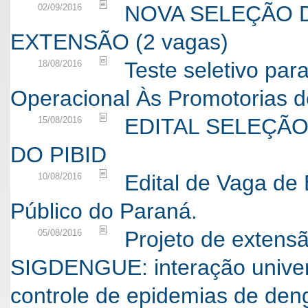
NOVA SELEÇÃO 
02/09/2016
EXTENSÃO (2 vagas)
Teste seletivo par
18/08/2016
Operacional Às Promotorias 
EDITAL SELEÇÃ
15/08/2016
DO PIBID
Edital de Vaga de 
10/08/2016
Público do Paraná.
Projeto de extens
05/08/2016
SIGDENGUE: interação univer
controle de epidemias de den