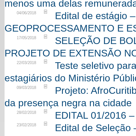
menos uma delas remunerada
Edital de estági
04/06/2018
GEOPROCESSAMENTO E ES
SELEÇÃO DE BO
17/05/2018
PROJETO DE EXTENSÃO NO 
Teste seletivo par
22/03/2018
estagiários do Ministério Púb
Projeto: AfroCurit
09/03/2018
da presença negra na cidade
EDITAL 01/2016 
28/02/2018
Edital de Seleção
23/02/2018