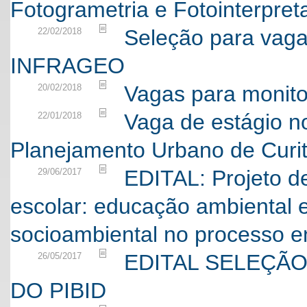
Fotogrametria e Fotointerpre
Seleção para vaga 
22/02/2018
INFRAGEO
Vagas para monito
20/02/2018
Vaga de estágio no
22/01/2018
Planejamento Urbano de Curi
EDITAL: Projeto d
29/06/2017
escolar: educação ambiental e
socioambiental no processo e
EDITAL SELEÇÃ
26/05/2017
DO PIBID