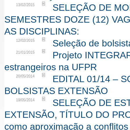
SELEÇÃO DE MONI
13/02/2015
SEMESTRES DOZE (12) VAGA
AS DISCIPLINAS:
Seleção de bolsis
12/02/2015
Projeto INTEGRAR 
21/01/2015
estrangeiros na UFPR
EDITAL 01/14 –
20/05/2014
BOLSISTAS EXTENSÃO
SELEÇÃO DE ES
19/05/2014
EXTENSÃO, TÍTULO DO PROJET
como aproximação a conflitos t